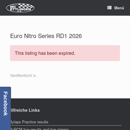
Zum
Menü
Inhalt
springen
Euro Nitro Series RD1 2026
This listing has been expired.
Veröffentlicht in .
Facebook
Hilfreiche Links
Mylaps Practice results
MyRCM live results and live stream