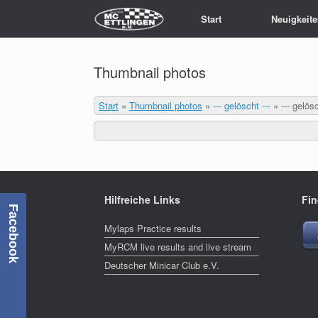
Zum
Start
Neuigkeit
Inhalt
springen
Thumbnail photos
Start
»
Thumbnail photos
»
--- gelöscht ---
»
--- gelösc
Hilfreiche Links
Fin
Facebook
Mylaps Practice results
MyRCM live results and live stream
Deutscher Minicar Club e.V.